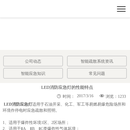
公司动态
智能疏散系统资讯
智能应急知识
常见问题
LED消防应急灯的性能特点


2017/3/16
时间：
浏览：1233
LED消防应急灯
适用于石油开采、化工、军工等易燃易爆危险场所和
环境作停电时应急疏散和照明。
1、适用于爆炸性坏境1区、2区场所；
2、适用于ⅡA、ⅡB、ⅡC类爆炸性气体坏境；